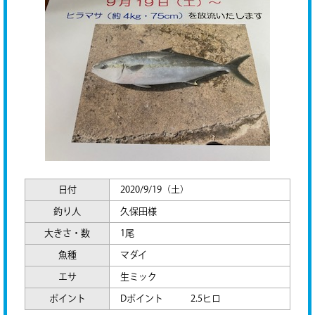
日付
2020/9/19（土）
釣り人
久保田様
大きさ・数
1尾
魚種
マダイ
エサ
生ミック
ポイント
Dポイント 2.5ヒロ