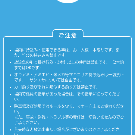
ご注意
場内に持込み・使用できる竿は、お一人様一本限りです。ま
た、竿袋の持込みも禁止です。
放流魚の引っ掛け行為・3本針以上の使用は禁止です。（2本鈎
まではOKです）
オキアミ・アミエビ・米ヌカ等マキエサの持ち込みは一切禁止
です。 サシエサについては自由です。
カゴ釣り及びそれに類似する釣り方は禁止です。
場内で係員の指示があった場合は、その指示に従ってくださ
い。
駐車場及び釣場ではルールを守り、マナー向上にご協力くださ
い。
また、事故・盗難・トラブル等の責任は一切負いませんのでご
了承ください。
荒天時など放流出来ない場合がございますのでご了承くださ
い。