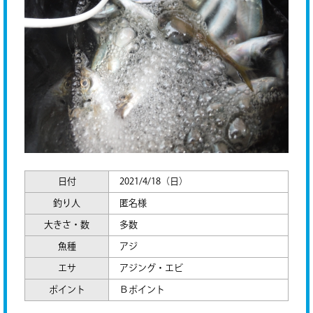
日付
2021/4/18（日）
釣り人
匿名様
大きさ・数
多数
魚種
アジ
エサ
アジング・エビ
ポイント
Ｂポイント