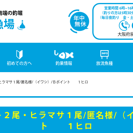
営業時間 6時~16
南端の釣堀
（釣りの方は5時3
（毎日夜釣り 金・
漁場
大阪府
初めての方へ
釣果情報
放流魚種
ヒラマサ１尾/匿名様/（イワシ）/Ｂポイント １ヒロ
２尾・ヒラマサ１尾/匿名様/（
ト １ヒロ