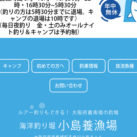
時・16時30分~5時30分
（釣りの方は5時30分までに退場。キ
ャンプの退場は10時です）
（毎日夜釣り 金・土のみオールナイ
ト釣り＆キャンプは予約制）
キャンプ
初めての方へ
釣果情報
放流魚種
お問い合わせ
ルアー釣りもできる！
大阪府最南端の釣堀
小島養漁場
海洋釣り堀