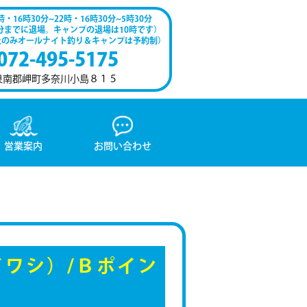
時・16時30分~22時・16時30分~5時30分
0分までに退場。キャンプの退場は10時です）
土のみオールナイト釣り＆キャンプは予約制）
072-495-5175
泉南郡岬町多奈川小島８１５
営業案内
お問い合わせ
イワシ）/Ｂポイン