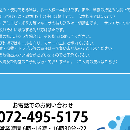
込み・使用できる竿は、お一人様一本限りです。また、竿袋の持込みも禁止
引っ掛け行為・3本針以上の使用は禁止です。（2本鈎まではOKです）
・アミエビ・米ヌカ等マキエサの持ち込みは一切禁止です。 サシエサにつ
及びそれに類似する釣り方は禁止です。
員の指示があった場合は、その指示に従ってください。
び釣場ではルールを守り、マナー向上にご協力ください。
故・盗難・トラブル等の責任は一切負いませんのでご了承ください。
ど放流出来ない場合がございますのでご了承ください。
入場及び釣座のご予約は行っておりません。（ご入場の流れはこちら）
お電話でのお問い合わせ
072-495-5175
営業時間 6時~16時・16時30分~22