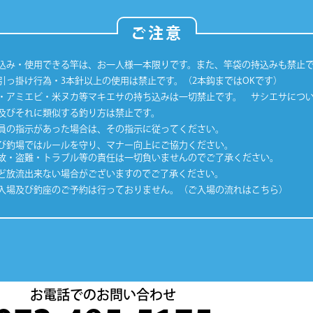
ご注意
込み・使用できる竿は、お一人様一本限りです。また、竿袋の持込みも禁止
引っ掛け行為・3本針以上の使用は禁止です。（2本鈎まではOKです）
・アミエビ・米ヌカ等マキエサの持ち込みは一切禁止です。 サシエサにつ
及びそれに類似する釣り方は禁止です。
員の指示があった場合は、その指示に従ってください。
び釣場ではルールを守り、マナー向上にご協力ください。
故・盗難・トラブル等の責任は一切負いませんのでご了承ください。
ど放流出来ない場合がございますのでご了承ください。
入場及び釣座のご予約は行っておりません。（ご入場の流れはこちら）
お電話でのお問い合わせ