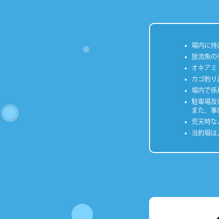
場内に持
放流魚の
オキアミ
カゴ釣り
場内で係
駐車場及
また、事
荒天時な
当釣堀は