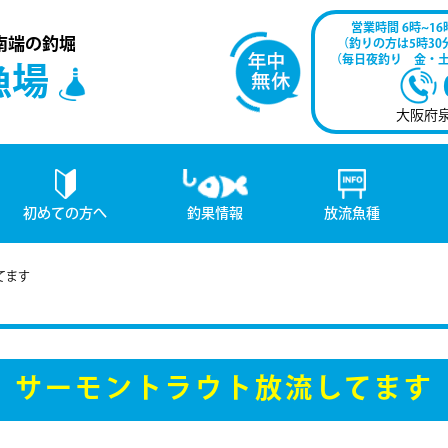
営業時間 6時~16
南端の釣堀
（釣りの方は5時3
（毎日夜釣り 金・
漁場
大阪府
初めての方へ
釣果情報
放流魚種
てます
サーモントラウト放流してます