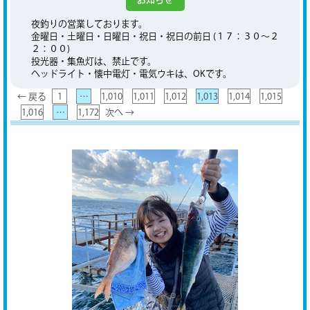
夜釣りの営業しております。
金曜日・土曜日・日曜日・祝日・祝日の前日 (１７：３０～２
２：００)
投光器・集魚灯は、禁止です。
ヘッドライト・懐中電灯・電気ウキは、OKです。
← 戻る
1
…
1,010
1,011
1,012
1,013
1,014
1,015
1,016
…
1,172
次へ →