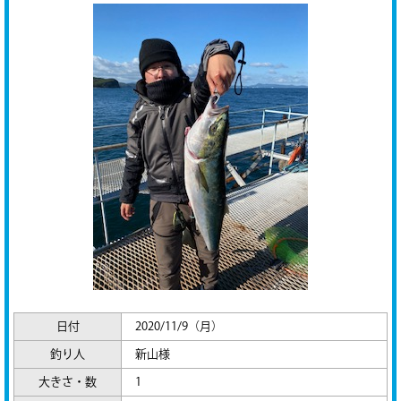
日付
2020/11/9（月）
釣り人
新山様
大きさ・数
1