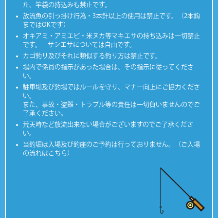
た、竿袋の持込みも禁止です。
放流魚の引っ掛け行為・3本針以上の使用は禁止です。（2本鈎
まではOKです）
オキアミ・アミエビ・米ヌカ等マキエサの持ち込みは一切禁止
です。 サシエサについては自由です。
カゴ釣り及びそれに類似する釣り方は禁止です。
場内で係員の指示があった場合は、その指示に従ってくださ
い。
駐車場及び釣場ではルールを守り、マナー向上にご協力くださ
い。
また、事故・盗難・トラブル等の責任は一切負いませんのでご
了承ください。
荒天時など放流出来ない場合がございますのでご了承くださ
い。
当釣堀は入場及び釣座のご予約は行っておりません。（ご入場
の流れはこちら）