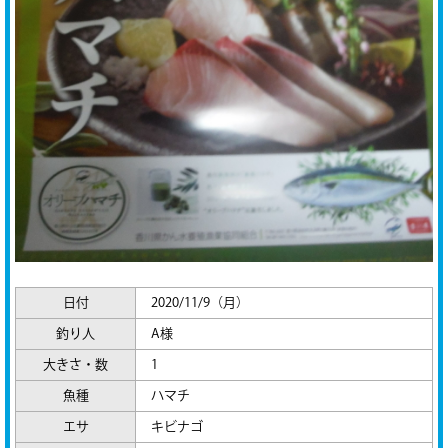
日付
2020/11/9（月）
釣り人
A様
大きさ・数
1
魚種
ハマチ
エサ
キビナゴ