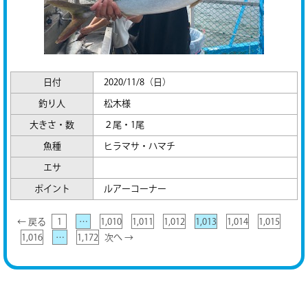
日付
2020/11/8（日）
釣り人
松木様
大きさ・数
２尾・1尾
魚種
ヒラマサ・ハマチ
エサ
ポイント
ルアーコーナー
← 戻る
1
…
1,010
1,011
1,012
1,013
1,014
1,015
1,016
…
1,172
次へ →