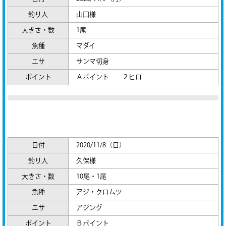
釣り人
山口様
大きさ・数
1尾
魚種
マダイ
エサ
サンマ切身
ポイント
Ａポイント ２ヒロ
日付
2020/11/8（日）
釣り人
久保様
大きさ・数
10尾・1尾
魚種
アジ・クロムツ
エサ
アジング
ポイント
Ｂポイント