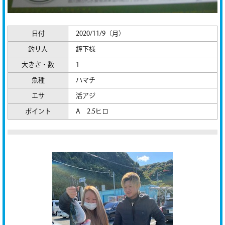
日付
2020/11/9（月）
釣り人
鐘下様
大きさ・数
1
魚種
ハマチ
エサ
活アジ
ポイント
A 2.5ヒロ