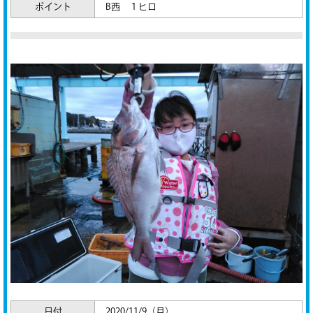
ポイント
B西 １ヒロ
日付
2020/11/9（月）