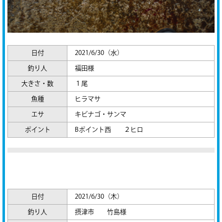
日付
2021/6/30（水）
釣り人
福田様
大きさ・数
１尾
魚種
ヒラマサ
エサ
キビナゴ・サンマ
ポイント
Bポイント西 ２ヒロ
日付
2021/6/30（木）
釣り人
摂津市 竹島様