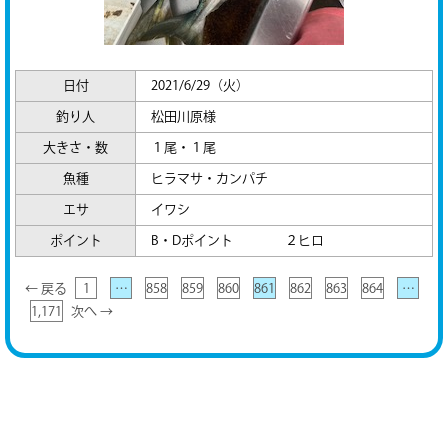
日付
2021/6/29（火）
釣り人
松田川原様
大きさ・数
１尾・１尾
魚種
ヒラマサ・カンパチ
エサ
イワシ
ポイント
B・Dポイント ２ヒロ
← 戻る
1
…
858
859
860
861
862
863
864
…
1,171
次へ →