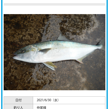
日付
2021/6/30（水）
釣り人
仲尾様