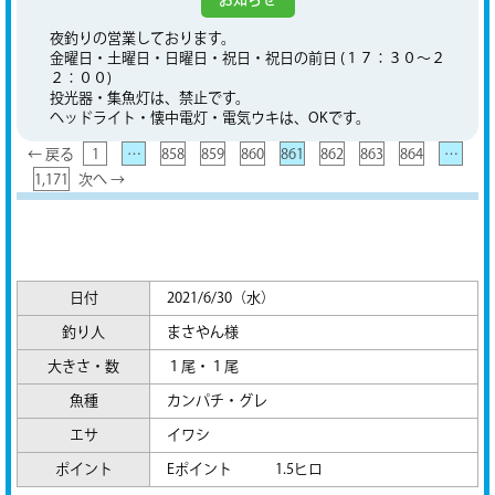
夜釣りの営業しております。
金曜日・土曜日・日曜日・祝日・祝日の前日 (１７：３０～２
２：００)
投光器・集魚灯は、禁止です。
ヘッドライト・懐中電灯・電気ウキは、OKです。
← 戻る
1
…
858
859
860
861
862
863
864
…
1,171
次へ →
日付
2021/6/30（水）
釣り人
まさやん様
大きさ・数
１尾・１尾
魚種
カンパチ・グレ
エサ
イワシ
ポイント
Eポイント 1.5ヒロ