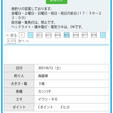
夜釣りの営業しております。
金曜日・土曜日・日曜日・祝日・祝日の前日 (１７：３０～２
２：００)
投光器・集魚灯は、禁止です。
ヘッドライト・懐中電灯・電気ウキは、OKです。
← 戻る
1
…
872
873
874
875
876
877
878
…
1,171
次へ →
日付
2021/6/12（土）
釣り人
森脇様
大きさ・数
３尾
魚種
カンパチ
エサ
イワシ・キモ
ポイント
Cポイント ２ヒロ