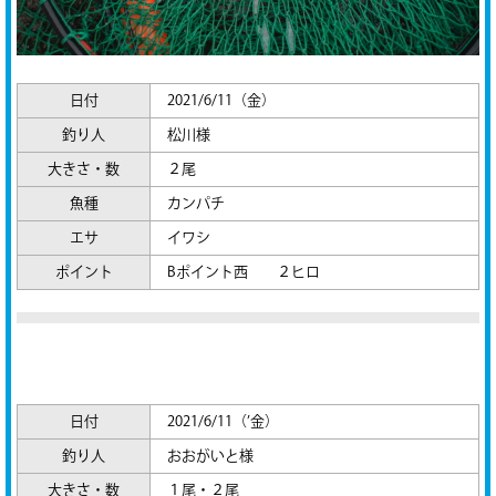
日付
2021/6/11（金）
釣り人
松川様
大きさ・数
２尾
魚種
カンパチ
エサ
イワシ
ポイント
Bポイント西 ２ヒロ
日付
2021/6/11（’金）
釣り人
おおがいと様
大きさ・数
１尾・２尾