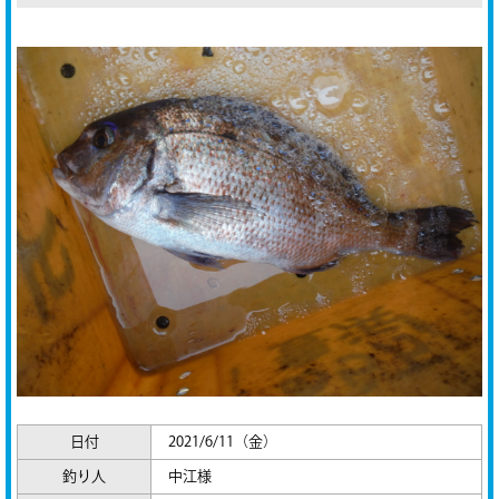
日付
2021/6/11（金）
釣り人
中江様