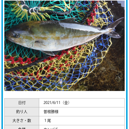
日付
2021/6/11（金）
釣り人
曽根勝様
大きさ・数
１尾