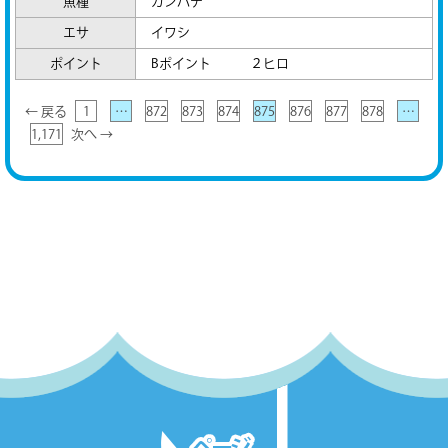
魚種
カンパチ
エサ
イワシ
ポイント
Bポイント ２ヒロ
← 戻る
1
…
872
873
874
875
876
877
878
…
1,171
次へ →