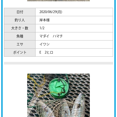
日付
2020/06/29(月)
釣り人
岸本様
大きさ・数
1/2
魚種
マダイ ハマチ
エサ
イワシ
ポイント
E 2ヒロ