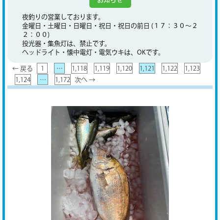
夜釣りの営業しております。
金曜日・土曜日・日曜日・祝日・祝日の前日 (１７：３０～２
２：００)
投光器・集魚灯は、禁止です。
ヘッドライト・懐中電灯・電気ウキは、OKです。
← 戻る
1
…
1,118
1,119
1,120
1,121
1,122
1,123
1,124
…
1,172
次へ →