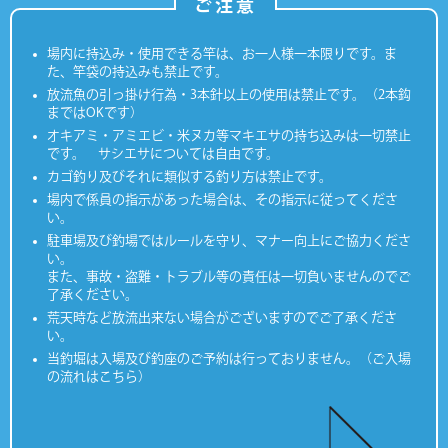
ご注意
場内に持込み・使用できる竿は、お一人様一本限りです。ま
た、竿袋の持込みも禁止です。
放流魚の引っ掛け行為・3本針以上の使用は禁止です。（2本鈎
まではOKです）
オキアミ・アミエビ・米ヌカ等マキエサの持ち込みは一切禁止
です。 サシエサについては自由です。
カゴ釣り及びそれに類似する釣り方は禁止です。
場内で係員の指示があった場合は、その指示に従ってくださ
い。
駐車場及び釣場ではルールを守り、マナー向上にご協力くださ
い。
また、事故・盗難・トラブル等の責任は一切負いませんのでご
了承ください。
荒天時など放流出来ない場合がございますのでご了承くださ
い。
当釣堀は入場及び釣座のご予約は行っておりません。（ご入場
の流れはこちら）