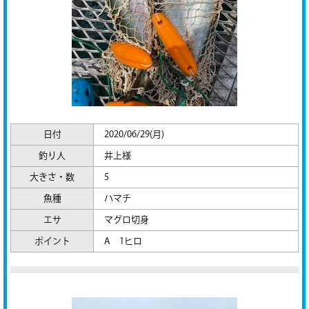
日付
2020/06/29(月)
釣り人
井上様
大きさ・数
5
魚種
ハマチ
エサ
マグロ切身
ポイント
A 1ヒロ