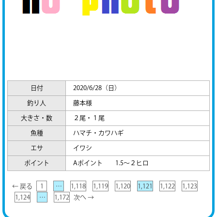
日付
2020/6/28（日）
釣り人
藤本様
大きさ・数
２尾・１尾
魚種
ハマチ・カワハギ
エサ
イワシ
ポイント
Aポイント 1.5～２ヒロ
← 戻る
1
…
1,118
1,119
1,120
1,121
1,122
1,123
1,124
…
1,172
次へ →