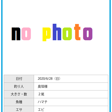
日付
2020/6/28（日）
釣り人
奥垣様
大きさ・数
２尾
魚種
ハマチ
エサ
エビ