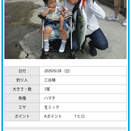
日付
2020/6/28（日）
釣り人
三谷様
大きさ・数
1尾
魚種
ハマチ
エサ
生ミック
ポイント
Aポイント １ヒロ