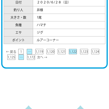
日付
２０２０/６/２８（日）
釣り人
井様
大きさ・数
1尾
魚種
ハマチ
エサ
ジグ
ポイント
ルアーコーナー
← 戻る
1
…
1,119
1,120
1,121
1,122
1,123
1,124
1,125
…
1,172
次へ →