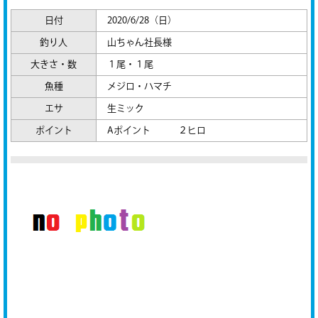
日付
2020/6/28（日）
釣り人
山ちゃん社長様
大きさ・数
１尾・１尾
魚種
メジロ・ハマチ
エサ
生ミック
ポイント
Aポイント ２ヒロ