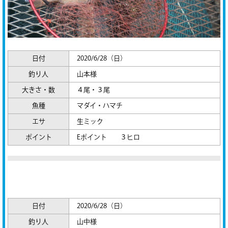
日付
2020/6/28（日）
釣り人
山本様
大きさ・数
４尾・３尾
魚種
マダイ・ハマチ
エサ
生ミック
ポイント
Eポイント ３ヒロ
日付
2020/6/28（日）
釣り人
山中様