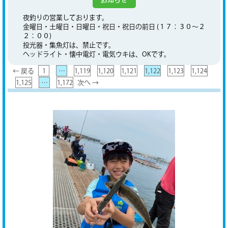
夜釣りの営業しております。
金曜日・土曜日・日曜日・祝日・祝日の前日 (１７：３０～２
２：００)
投光器・集魚灯は、禁止です。
ヘッドライト・懐中電灯・電気ウキは、OKです。
← 戻る
1
…
1,119
1,120
1,121
1,122
1,123
1,124
1,125
…
1,172
次へ →