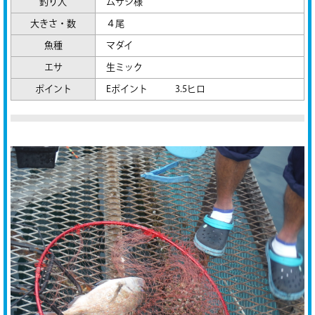
釣り人
ムサシ様
大きさ・数
４尾
魚種
マダイ
エサ
生ミック
ポイント
Eポイント 3.5ヒロ